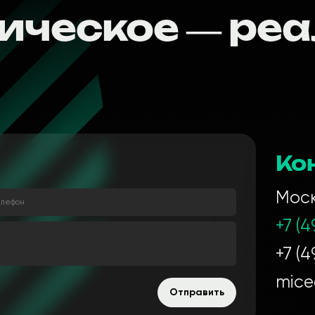
ическое — реа
Ко
Моск
елефон
+7 (
+7 (4
mice
Отправить