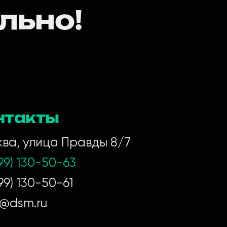
льно!
нтакты
ва, улица Правды 8/7
499) 130-50-63
99) 130-50-61
@dsm.ru